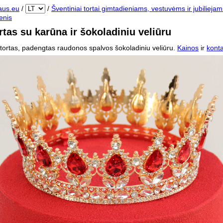
aus.eu
/
/
Šventiniai tortai gimtadieniams, vestuvėms ir jubiliejam
enis
rtas su karūna ir šokoladiniu veliūru
tortas, padengtas raudonos spalvos šokoladiniu veliūru.
Kainos
ir
konta