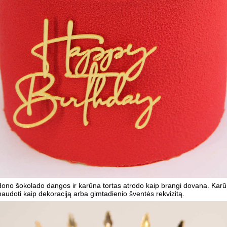
dono šokolado dangos ir karūna tortas atrodo kaip brangi dovana. Kar
audoti kaip dekoraciją arba gimtadienio šventės rekvizitą.