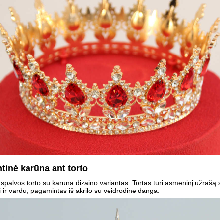
ntinė karūna ant torto
spalvos torto su karūna dizaino variantas. Tortas turi asmeninį užrašą 
ir vardu, pagamintas iš akrilo su veidrodine danga.