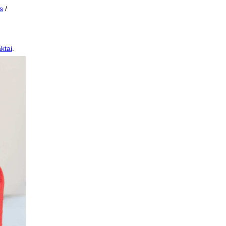
s
/
ktai
.