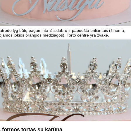
trodo lyg būtų pagaminta iš sidabro ir papuošta briliantais (žinoma,
jamos jokios brangios medžiagos). Torto centre yra žvakė.
 formos tortas su karūna