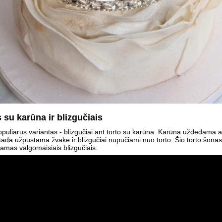
 su karūna ir blizgučiais
opuliarus variantas - blizgučiai ant torto su karūna. Karūna uždedama a
tada užpūstama žvakė ir blizgučiai nupučiami nuo torto. Šio torto šonas
amas valgomaisiais blizgučiais: