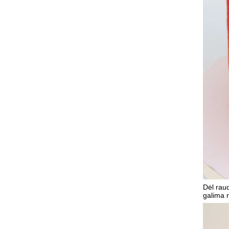
Dėl rau
galima n