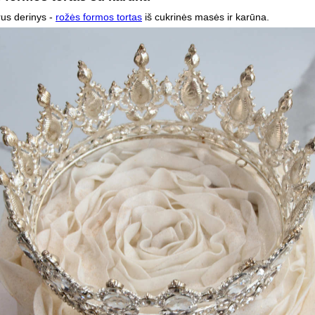
rus derinys -
rožės formos tortas
iš cukrinės masės ir karūna.