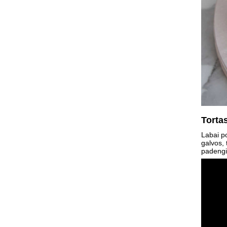
Tortas
Labai p
galvos, 
padengi