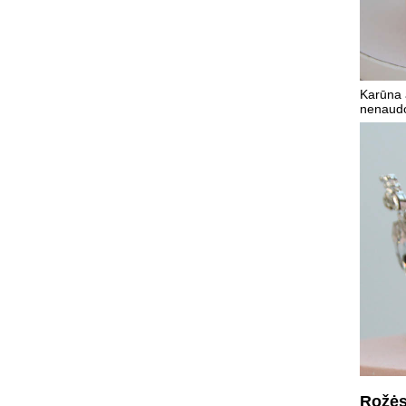
Karūna a
nenaudo
Rožės