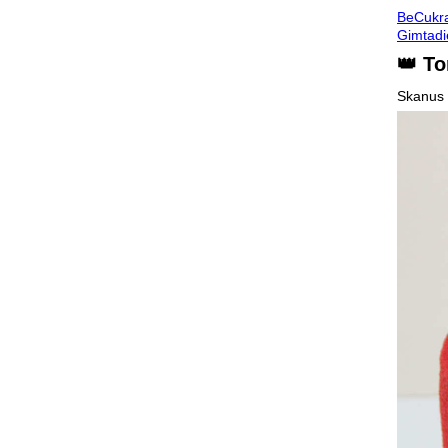
BeCukr
Gimtadi
👑 To
Skanus 