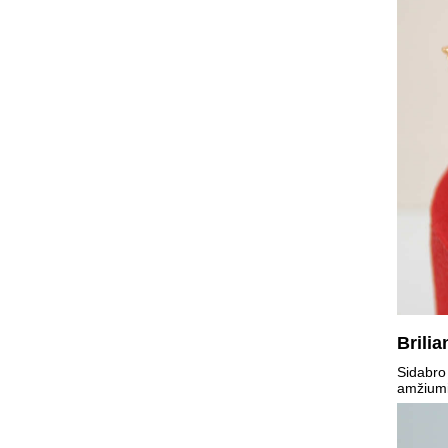
Brilia
Sidabro 
amžiumi 